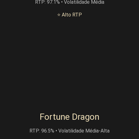
RTP: 97.1% • Volatilidade Média
⭐ Alto RTP
Fortune Dragon
RTP: 96.5% • Volatilidade Média-Alta