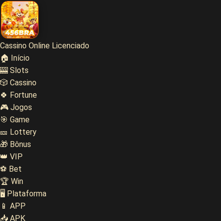
Cassino Online Licenciado
🏠 Início
🎰 Slots
🎲 Cassino
🍀 Fortune
🎮 Jogos
🎯 Game
🎫 Lottery
🎁 Bônus
👑 VIP
⚽ Bet
🏆 Win
🖥️ Plataforma
📱 APP
📥 APK