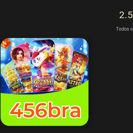
2.5
Todos o