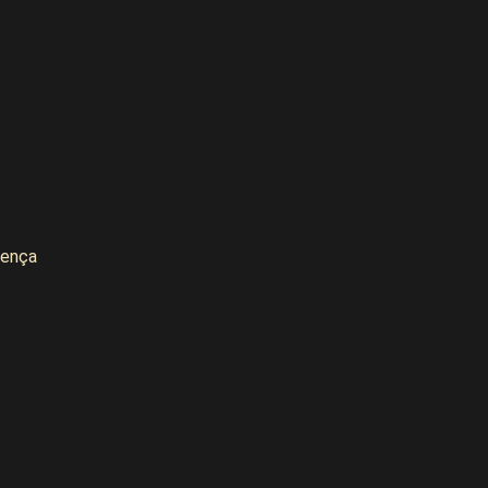
cença