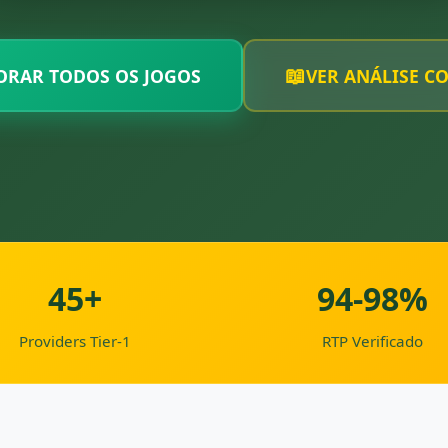
📖
ORAR TODOS OS JOGOS
VER ANÁLISE C
45+
94-98%
Providers Tier-1
RTP Verificado