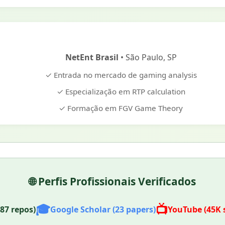
NetEnt Brasil
• São Paulo, SP
✓ Entrada no mercado de gaming analysis
✓ Especialização em RTP calculation
✓ Formação em FGV Game Theory
🌐 Perfis Profissionais Verificados
🎓
📺
87 repos)
Google Scholar (23 papers)
YouTube (45K 