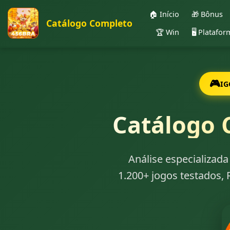
🏠 Início
🎁 Bônus
Catálogo Completo
🏆 Win
🖥️ Platafor
🎮
IG
Catálogo 
Análise especializad
1.200+ jogos testados, R