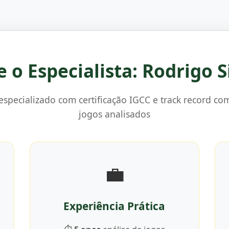
re o Especialista: Rodrigo S
especializado com certificação IGCC e track record c
jogos analisados
💼
Experiência Prática