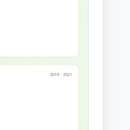
2019 - 2021