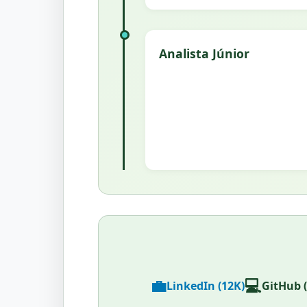
Analista Júnior
💼
💻
LinkedIn (12K)
GitHub (