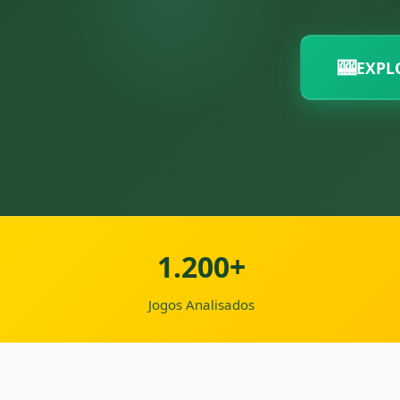
🎰
EXPL
1.200+
Jogos Analisados