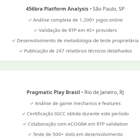
456bra Platform Analysis
• São Paulo, SP
✓ Análise completa de 1.200+ jogos online
✓ Validação de RTP em 45+ providers
✓ Desenvolvimento de metodologia de teste proprietária
✓ Publicação de 247 relatórios técnicos detalhados
Pragmatic Play Brasil
• Rio de Janeiro, RJ
✓ Análise de game mechanics e features
✓ Certificação IGCC obtida durante este período
✓ Colaboração com eCOGRA em RTP validation
✓ Teste de 500+ slots em desenvolvimento